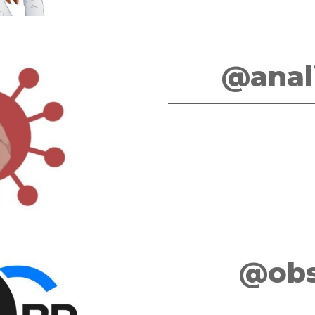
@anal
@obs