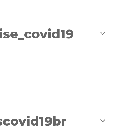
ise_covid19
covid19br