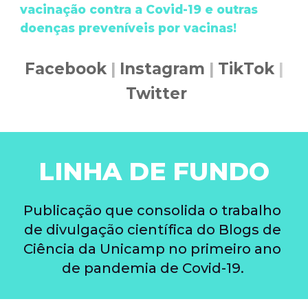
vacinação contra a Covid-19 e outras 
doenças preveníveis por vacinas!
Facebook 
|
Instagram
|
TikTok 
|
Twitter
LINHA DE FUNDO
Publicação que consolida o trabalho 
de divulgação científica do 
Blogs de 
Ciência da Unicamp
 no primeiro ano 
de pandemia de Covid-19.